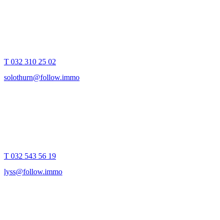
Goldgasse 9
4500
Solothurn
T 032 310 25 02
solothurn@follow.immo
Follow Immobilien
Hirschenplatz 5
3250
Lyss
T 032 543 56 19
lyss@follow.immo
Follow Immobilien
Gerberngasse 38
3011
Bern